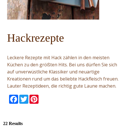
Hackrezepte
Leckere Rezepte mit Hack zählen in den meisten
Küchen zu den größten Hits. Bei uns dürfen Sie sich
auf unverwüstliche Klassiker und neuartige
Kreationen rund um das beliebte Hackfleisch freuen.
Lauter Rezeptideen, die richtig gute Laune machen.
null
null
null
null
null
null
Facebook
Twitter
Pinterest
22 Results