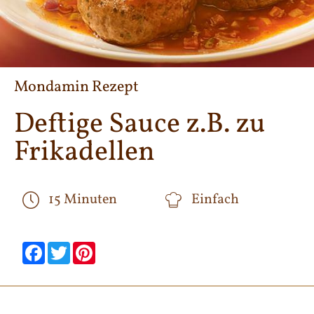
Mondamin Rezept
Deftige Sauce z.B. zu
Frikadellen
15 Minuten
Einfach
null
null
null
null
null
null
Facebook
Twitter
Pinterest