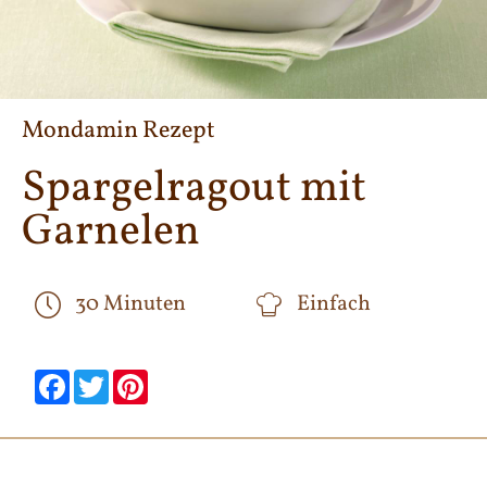
Mondamin Rezept
Spargelragout mit
Garnelen
30 Minuten
Einfach
null
null
null
null
null
null
Facebook
Twitter
Pinterest