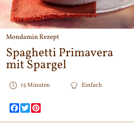
Mondamin Rezept
Spaghetti Primavera
mit Spargel
15 Minuten
Einfach
null
null
null
null
null
null
Facebook
Twitter
Pinterest