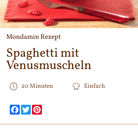
Mondamin Rezept
Spaghetti mit
Venusmuscheln
20 Minuten
Einfach
null
null
null
null
null
null
Facebook
Twitter
Pinterest