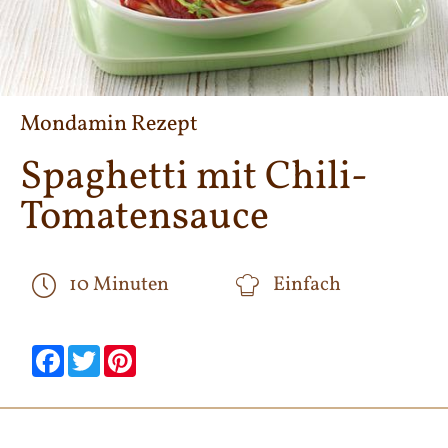
Mondamin Rezept
Spaghetti mit Chili-
Tomatensauce
10 Minuten
Einfach
null
null
null
null
null
null
Facebook
Twitter
Pinterest