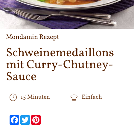
Mondamin Rezept
Schweinemedaillons
mit Curry-Chutney-
Sauce
15 Minuten
Einfach
null
null
null
null
null
null
Facebook
Twitter
Pinterest