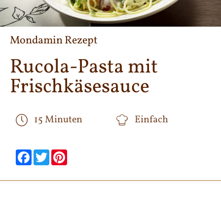
Mondamin Rezept
Rucola-Pasta mit
Frischkäsesauce
15 Minuten
Einfach
null
null
null
null
null
null
Facebook
Twitter
Pinterest