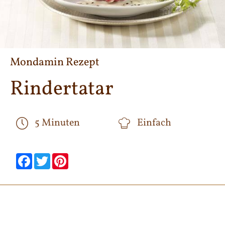
Mondamin Rezept
Rindertatar
5 Minuten
Einfach
null
null
null
null
null
null
Facebook
Twitter
Pinterest