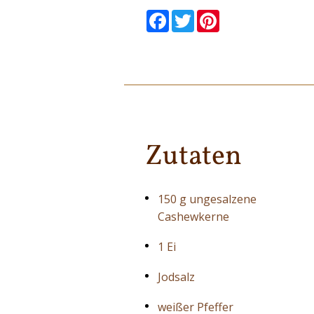
null
null
null
null
null
null
Facebook
Twitter
Pinterest
Zutaten
150 g ungesalzene
Cashewkerne
1 Ei
Jodsalz
weißer Pfeffer