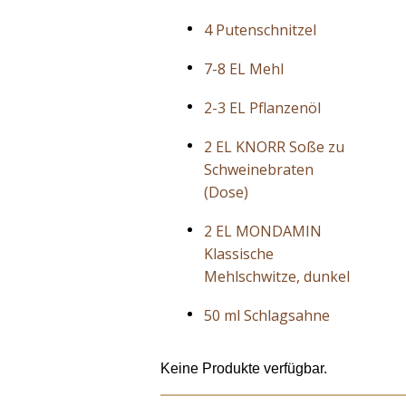
4 Putenschnitzel
7-8 EL Mehl
2-3 EL Pflanzenöl
2 EL KNORR Soße zu
Schweinebraten
(Dose)
2 EL MONDAMIN
Klassische
Mehlschwitze, dunkel
50 ml Schlagsahne
Keine Produkte verfügbar.