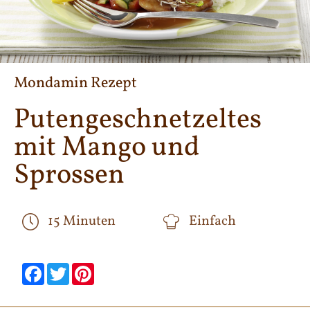
Mondamin Rezept
Putengeschnetzeltes
mit Mango und
Sprossen
15 Minuten
Einfach
null
null
null
null
null
null
Facebook
Twitter
Pinterest