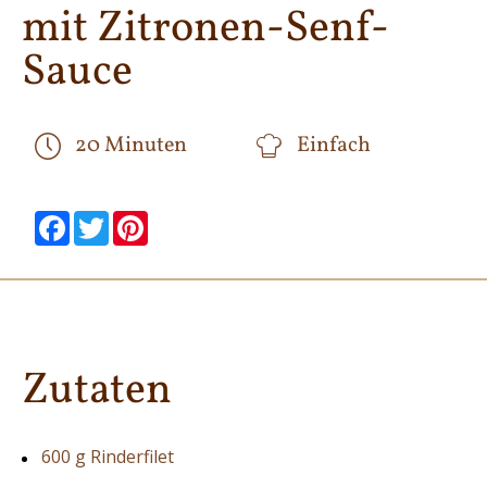
mit Zitronen-Senf-
Sauce
20 Minuten
Einfach
null
null
null
null
null
null
Facebook
Twitter
Pinterest
Zutaten
600 g Rinderfilet