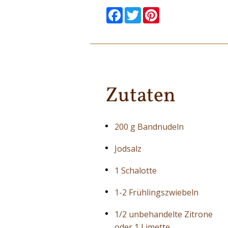
null
null
null
null
null
null
Facebook
Twitter
Pinterest
Zutaten
200 g Bandnudeln
Jodsalz
1 Schalotte
1-2 Frühlingszwiebeln
1/2 unbehandelte Zitrone
oder 1 Limette