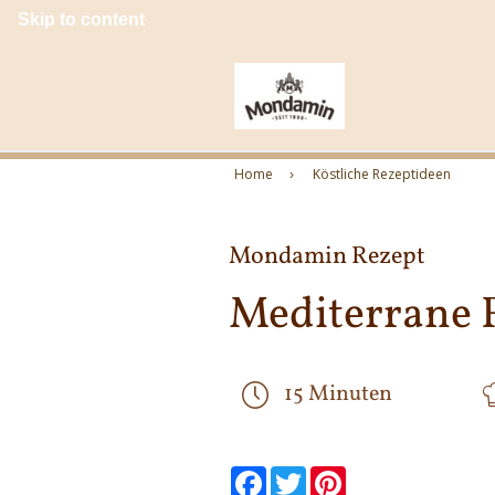
Skip to content
Home
Köstliche Rezeptideen
Mondamin Rezept
Mediterrane 
15 Minuten
null
null
null
null
null
null
Facebook
Twitter
Pinterest