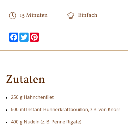
15 Minuten
Einfach
null
null
null
null
null
null
Facebook
Twitter
Pinterest
Zutaten
250 g Hähnchenfilet
600 ml Instant-Hühnerkraftbouillon, z.B. von Knorr
400 g Nudeln (z. B. Penne Rigate)