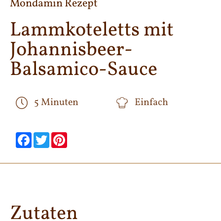
Mondamin Rezept
Lammkoteletts mit
Johannisbeer-
Balsamico-Sauce
5 Minuten
Einfach
null
null
null
null
null
null
Facebook
Twitter
Pinterest
Zutaten