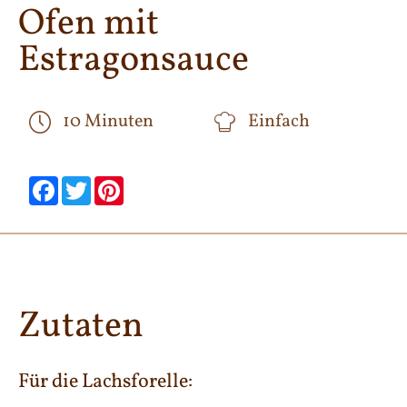
Ofen mit
Estragonsauce
10 Minuten
Einfach
null
null
null
null
null
null
Facebook
Twitter
Pinterest
Zutaten
Für die Lachsforelle: