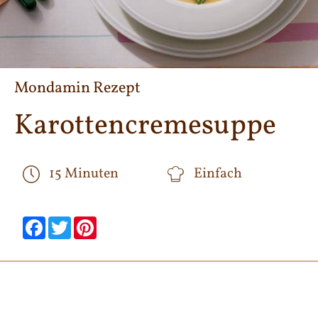
Mondamin Rezept
Karottencremesuppe
15 Minuten
Einfach
null
null
null
null
null
null
Facebook
Twitter
Pinterest