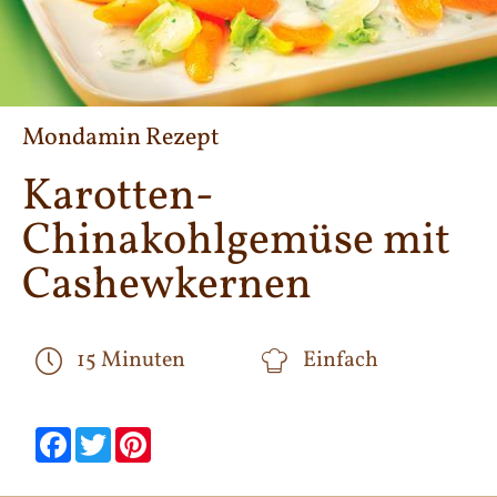
Mondamin Rezept
Karotten-
Chinakohlgemüse mit
Cashewkernen
15 Minuten
Einfach
null
null
null
null
null
null
Facebook
Twitter
Pinterest