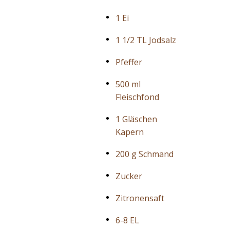
1 Ei
1 1/2 TL Jodsalz
Pfeffer
500 ml
Fleischfond
1 Gläschen
Kapern
200 g Schmand
Zucker
Zitronensaft
6-8 EL