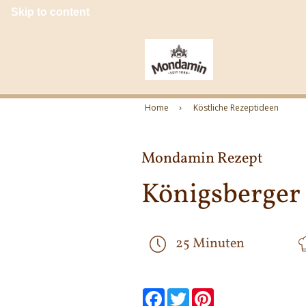
Skip to content
Home
Köstliche Rezeptideen
Mondamin Rezept
Königsberger
25 Minuten
null
null
null
null
null
null
Facebook
Twitter
Pinterest