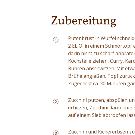
Zubereitung
Putenbrust in Würfel schneid
1
2 EL Öl in einem Schmortopf e
darin nicht zu scharf anbrat
Kochstelle ziehen, Curry, K
Rühren anschwitzen. Mit etwa
Brühe angießen. Topf zurück 
Zugedeckt ca. 30 Minuten gar
Zucchini putzen, abspülen und
2
erhitzen, Zucchini darin kurz
auf einem Sieb abtropfen las
Zucchini und Kichererbsen z
3