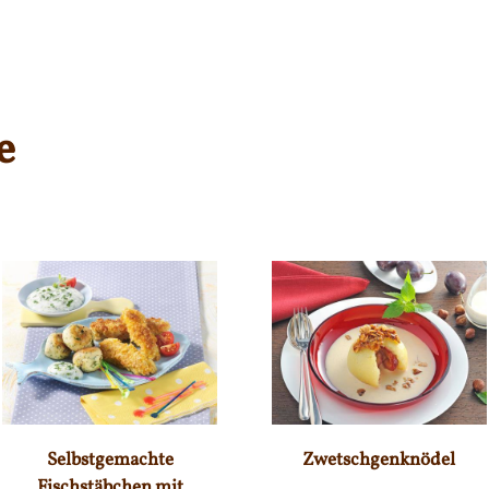
e
Selbstgemachte
Zwetschgenknödel
Fischstäbchen mit