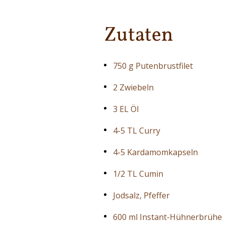
Zutaten
750 g Putenbrustfilet
2 Zwiebeln
3 EL Öl
4-5 TL Curry
4-5 Kardamomkapseln
1/2 TL Cumin
Jodsalz, Pfeffer
600 ml Instant-Hühnerbrühe