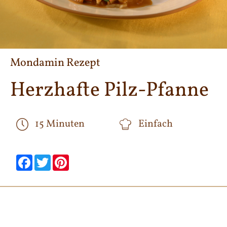
Mondamin Rezept
Herzhafte Pilz-Pfanne
15 Minuten
Einfach
null
null
null
null
null
null
Facebook
Twitter
Pinterest