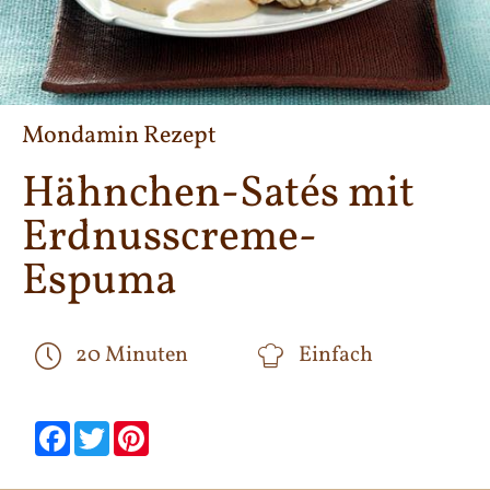
Mondamin Rezept
Hähnchen-Satés mit
Erdnusscreme-
Espuma
20 Minuten
Einfach
null
null
null
null
null
null
Facebook
Twitter
Pinterest