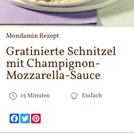
Mondamin Rezept
Gratinierte Schnitzel
mit Champignon-
Mozzarella-Sauce
15 Minuten
Einfach
null
null
null
null
null
null
Facebook
Twitter
Pinterest