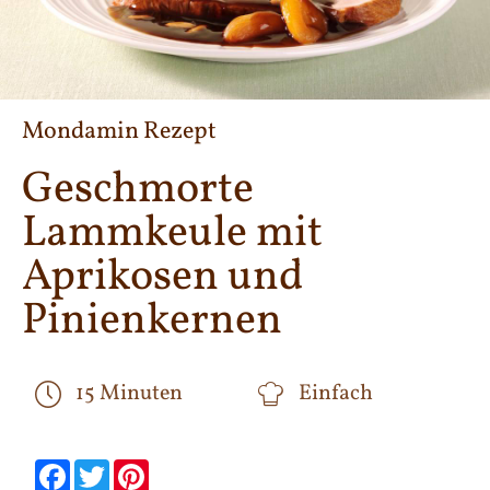
Mondamin Rezept
Geschmorte
Lammkeule mit
Aprikosen und
Pinienkernen
15 Minuten
Einfach
null
null
null
null
null
null
Facebook
Twitter
Pinterest