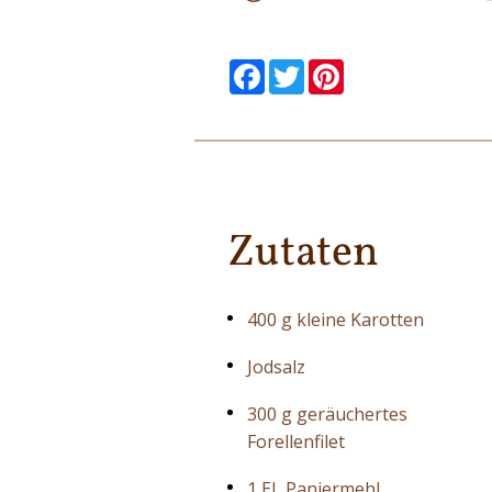
null
null
null
null
null
null
Facebook
Twitter
Pinterest
Zutaten
400 g kleine Karotten
Jodsalz
300 g geräuchertes
Forellenfilet
1 EL Paniermehl