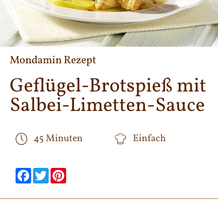
Mondamin Rezept
Geflügel-Brotspieß mit
Salbei-Limetten-Sauce
45 Minuten
Einfach
null
null
null
null
null
null
Facebook
Twitter
Pinterest