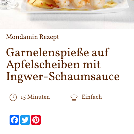
Mondamin Rezept
Garnelenspieße auf
Apfelscheiben mit
Ingwer-Schaumsauce
15 Minuten
Einfach
null
null
null
null
null
null
Facebook
Twitter
Pinterest