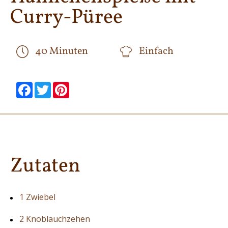
Curry-Püree
40 Minuten
Einfach
null
null
null
null
null
null
Facebook
Twitter
Pinterest
Zutaten
1 Zwiebel
2 Knoblauchzehen