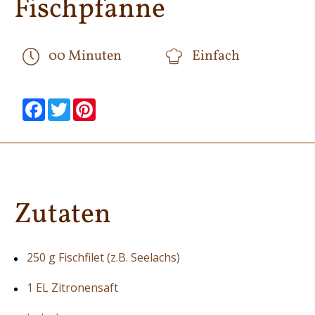
Fischpfanne
00 Minuten
Einfach
null
null
null
null
null
null
Facebook
Twitter
Pinterest
Zutaten
250 g Fischfilet (z.B. Seelachs)
1 EL Zitronensaft