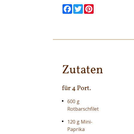
null
null
null
null
null
null
Facebook
Twitter
Pinterest
Zutaten
für 4 Port.
600 g
Rotbarschfilet
120 g Mini-
Paprika