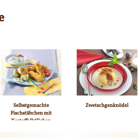
e
Selbstgemachte
Zwetschgenknödel
Fischstäbchen mit
Kartoffelbällchen