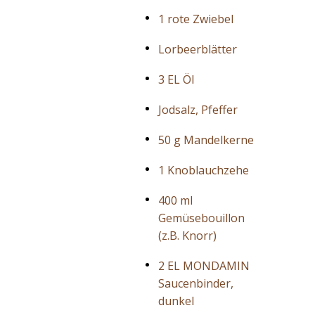
1 rote Zwiebel
Lorbeerblätter
3 EL Öl
Jodsalz, Pfeffer
50 g Mandelkerne
1 Knoblauchzehe
400 ml
Gemüsebouillon
(z.B. Knorr)
2 EL MONDAMIN
Saucenbinder,
dunkel