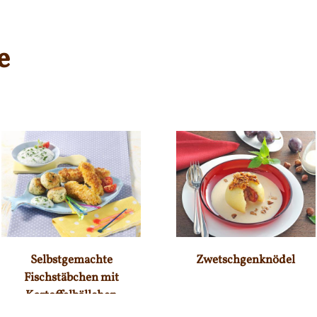
e
Selbstgemachte
Zwetschgenknödel
Fischstäbchen mit
Kartoffelbällchen