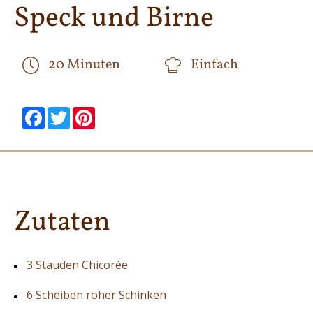
Speck und Birne
20 Minuten
Einfach
null
null
null
null
null
null
Facebook
Twitter
Pinterest
Zutaten
3 Stauden Chicorée
6 Scheiben roher Schinken