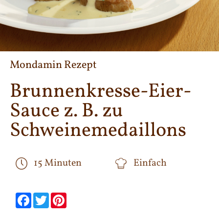
Mondamin Rezept
Brunnenkresse-Eier-
Sauce z. B. zu
Schweinemedaillons
15 Minuten
Einfach
null
null
null
null
null
null
Facebook
Twitter
Pinterest