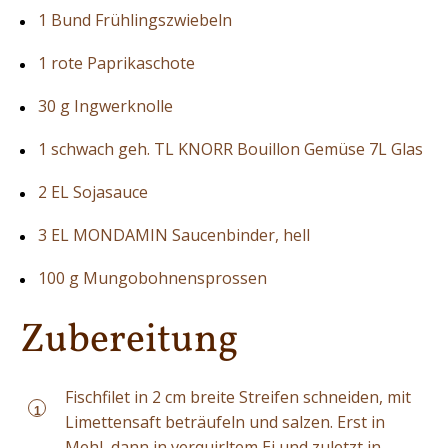
1 Bund Frühlingszwiebeln
1 rote Paprikaschote
30 g Ingwerknolle
1 schwach geh. TL KNORR Bouillon Gemüse 7L Glas
2 EL Sojasauce
3 EL MONDAMIN Saucenbinder, hell
100 g Mungobohnensprossen
Zubereitung
Fischfilet in 2 cm breite Streifen schneiden, mit
1
Limettensaft beträufeln und salzen. Erst in
Mehl, dann in verquirltem Ei und zuletzt in