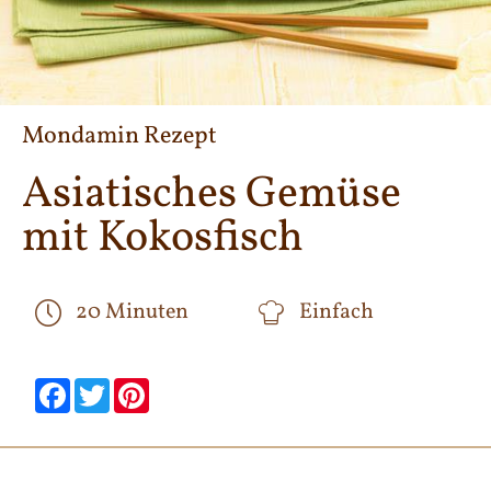
Mondamin Rezept
Asiatisches Gemüse
mit Kokosfisch
20 Minuten
Einfach
null
null
null
null
null
null
Facebook
Twitter
Pinterest