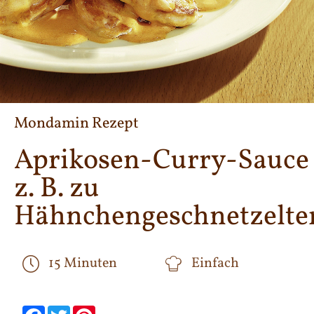
Mondamin Rezept
Aprikosen-Curry-Sauce
z. B. zu
Hähnchengeschnetzelt
15 Minuten
Einfach
null
null
null
null
null
null
Facebook
Twitter
Pinterest